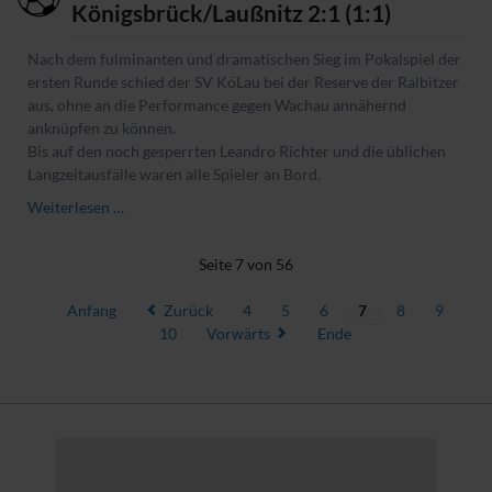
Königsbrück/Laußnitz 2:1 (1:1)
Nach dem fulminanten und dramatischen Sieg im Pokalspiel der
ersten Runde schied der SV KöLau bei der Reserve der Ralbitzer
aus, ohne an die Performance gegen Wachau annähernd
anknüpfen zu können.
Bis auf den noch gesperrten Leandro Richter und die üblichen
Langzeitausfälle waren alle Spieler an Bord.
SpG
Weiterlesen …
Ralbitz/St.
Marienstern
Seite 7 von 56
2.
–
Anfang
Zurück
4
5
6
7
8
9
SV
10
Vorwärts
Ende
Königsbrück/Laußnitz
2:1
(1:1)