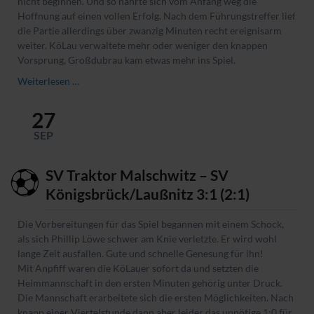
nicht beginnen. Und so nährte sich vom Anfang weg die
Hoffnung auf einen vollen Erfolg. Nach dem Führungstreffer lief
die Partie allerdings über zwanzig Minuten recht ereignisarm
weiter. KöLau verwaltete mehr oder weniger den knappen
Vorsprung, Großdubrau kam etwas mehr ins Spiel.
SV
Weiterlesen …
Königsbrück/Laußnitz
–
27
SV
SEP
1896
Großdubrau
3:3
SV Traktor Malschwitz – SV
(1:2)
Königsbrück/Laußnitz 3:1 (2:1)
Die Vorbereitungen für das Spiel begannen mit einem Schock,
als sich Phillip Löwe schwer am Knie verletzte. Er wird wohl
lange Zeit ausfallen. Gute und schnelle Genesung für ihn!
Mit Anpfiff waren die KöLauer sofort da und setzten die
Heimmannschaft in den ersten Minuten gehörig unter Druck.
Die Mannschaft erarbeitete sich die ersten Möglichkeiten. Nach
knapp einer Viertelstunde dann aber leider das unnötige 1:0 für