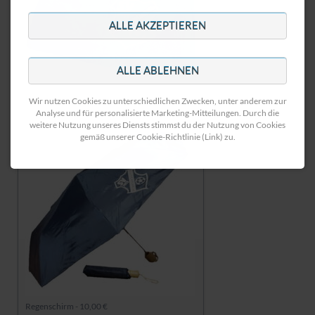
ALLE AKZEPTIEREN
ALLE ABLEHNEN
Handtuch - 15,00 €
Wir nutzen Cookies zu unterschiedlichen Zwecken, unter anderem zur
Analyse und für personalisierte Marketing-Mitteilungen. Durch die
weitere Nutzung unseres Diensts stimmst du der Nutzung von Cookies
gemäß unserer Cookie-Richtlinie (Link) zu.
Regenschirm - 10,00 €