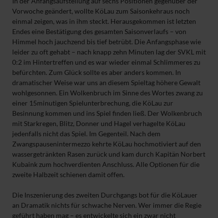
In der Anfangsaufstellung auf sechs Positionen gegenüber der
Vorwoche geändert, wollte KöLau zum Saisonkehraus noch
einmal zeigen, was in ihm steckt. Herausgekommen ist letzten
Endes eine Bestätigung des gesamten Saisonverlaufs – von
Himmel hoch jauchzend bis tief betrübt. Die Anfangsphase wie
leider zu oft gehabt – nach knapp zehn Minuten lag der SVKL mit
0:2 im Hintertreffen und es war wieder einmal Schlimmeres zu
befürchten. Zum Glück sollte es aber anders kommen. In
dramatischer Weise war uns an diesem Spieltag höhere Gewalt
wohlgesonnen. Ein Wolkenbruch im Sinne des Wortes zwang zu
einer 15minutigen Spielunterbrechung, die KöLau zur
Besinnung kommen und ins Spiel finden ließ. Der Wolkenbruch
mit Starkregen, Blitz, Donner und Hagel verhagelte KöLau
jedenfalls nicht das Spiel. Im Gegenteil. Nach dem
Zwangspausenintermezzo kehrte KöLau hochmotiviert auf den
wassergetränkten Rasen zurück und kam durch Kapitän Norbert
Kubaink zum hochverdienten Anschluss. Alle Optionen für die
zweite Halbzeit schienen damit offen.
Die Inszenierung des zweiten Durchgangs bot für die KöLauer
an Dramatik nichts für schwache Nerven. Wer immer die Regie
geführt haben mag – es entwickelte sich ein zwar nicht