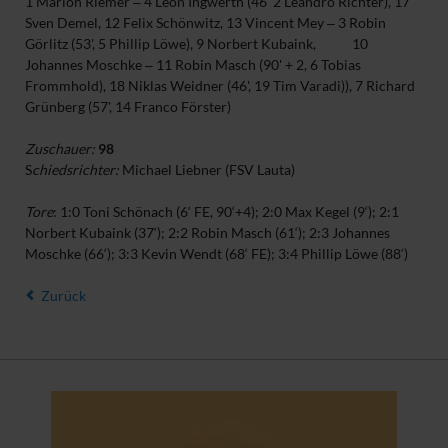
1 Marlon Riemer ‒ 4 Leon Ingwerth (46' 2 Leandro Richter), 17
Sven Demel, 12 Felix Schönwitz, 13 Vincent Mey ‒ 3 Robin
Görlitz (53', 5 Phillip Löwe), 9 Norbert Kubaink, 10
Johannes Moschke ‒ 11 Robin Masch (90' + 2, 6 Tobias
Frommhold), 18 Niklas Weidner (46', 19 Tim Varadi)), 7 Richard
Grünberg (57', 14 Franco Förster)
Zuschauer:
98
S
chiedsrichter:
Michael Liebner (FSV Lauta)
Tore
: 1:0 Toni Schönach (6‘ FE, 90‘+4); 2:0 Max Kegel (9‘); 2:1
Norbert Kubaink (37‘); 2:2 Robin Masch (61‘); 2:3 Johannes
Moschke (66‘); 3:3 Kevin Wendt (68‘ FE); 3:4 Phillip Löwe (88‘)
Zurück