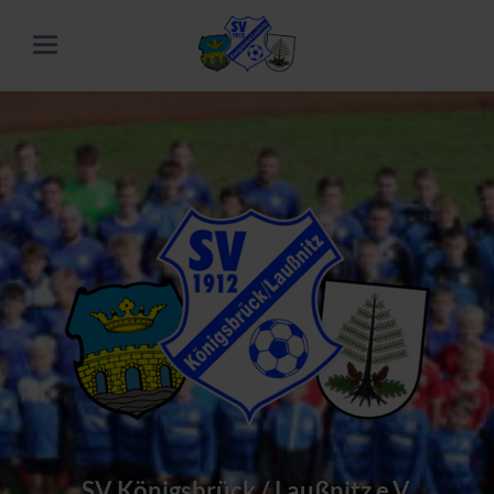
SV Königsbrück / Laußnitz e.V.