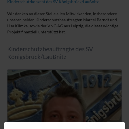
Kinderschutzkonzept des SV Königsbrück/Laußnitz
Wir danken an dieser Stelle allen Mitwirkenden, insbesondere
unseren beiden Kinderschutzbeauftragten Marcel Berndt und
Lisa Klimke, sowie der VNG AG aus Leipzig, die dieses wichtige
Projekt finanziell unterstützt hat.
Kinderschutzbeauftragte des SV
Königsbrück/Laußnitz