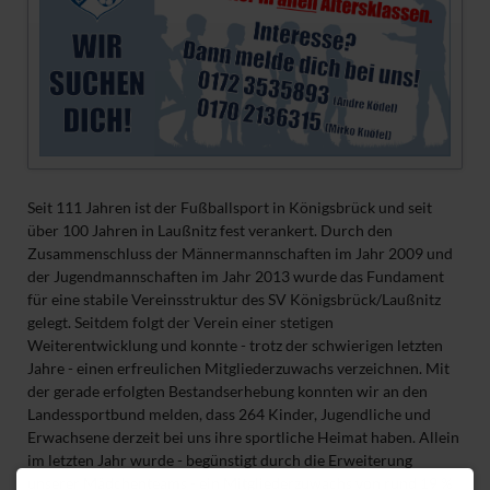
Seit 111 Jahren ist der Fußballsport in Königsbrück und seit
über 100 Jahren in Laußnitz fest verankert. Durch den
Zusammenschluss der Männermannschaften im Jahr 2009 und
der Jugendmannschaften im Jahr 2013 wurde das Fundament
für eine stabile Vereinsstruktur des SV Königsbrück/Laußnitz
gelegt. Seitdem folgt der Verein einer stetigen
Weiterentwicklung und konnte - trotz der schwierigen letzten
Jahre - einen erfreulichen Mitgliederzuwachs verzeichnen. Mit
der gerade erfolgten Bestandserhebung konnten wir an den
Landessportbund melden, dass 264 Kinder, Jugendliche und
Erwachsene derzeit bei uns ihre sportliche Heimat haben. Allein
im letzten Jahr wurde - begünstigt durch die Erweiterung
unserer Mädchenteams - ein Mitgliederzuwachs von rund 19 %