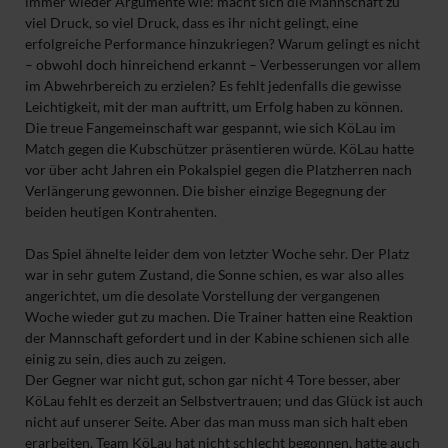
immer wieder Argumente wie: macht sich die Mannschaft zu
viel Druck, so viel Druck, dass es ihr nicht gelingt, eine
erfolgreiche Performance hinzukriegen? Warum gelingt es nicht
– obwohl doch hinreichend erkannt – Verbesserungen vor allem
im Abwehrbereich zu erzielen? Es fehlt jedenfalls die gewisse
Leichtigkeit, mit der man auftritt, um Erfolg haben zu können.
Die treue Fangemeinschaft war gespannt, wie sich KöLau im
Match gegen die Kubschützer präsentieren würde. KöLau hatte
vor über acht Jahren ein Pokalspiel gegen die Platzherren nach
Verlängerung gewonnen. Die bisher einzige Begegnung der
beiden heutigen Kontrahenten.
Das Spiel ähnelte leider dem von letzter Woche sehr. Der Platz
war in sehr gutem Zustand, die Sonne schien, es war also alles
angerichtet, um die desolate Vorstellung der vergangenen
Woche wieder gut zu machen. Die Trainer hatten eine Reaktion
der Mannschaft gefordert und in der Kabine schienen sich alle
einig zu sein, dies auch zu zeigen.
Der Gegner war nicht gut, schon gar nicht 4 Tore besser, aber
KöLau fehlt es derzeit an Selbstvertrauen; und das Glück ist auch
nicht auf unserer Seite. Aber das man muss man sich halt eben
erarbeiten. Team KöLau hat nicht schlecht begonnen, hatte auch