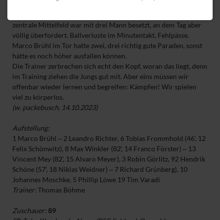
Uns fehlt der Siegerwille! Wir verlieren fast alle Zweikämpfe,
spielen ängstlich und haben keinen Mut etwas zu probieren. Das
zentrale Mittelfeld war mit drei Mann besetzt, an dem Tag aber
völlig überfordert. Ballverluste im Minutentakt, Fehlpässe.
Marco Brühl im Tor hatte zwei, drei richtig gute Paraden, sonst
hätte es noch höher ausfallen können.
Die Trainer zerbrechen sich echt den Kopf, woran das liegt, denn
im Training ziehen die Jungs gut mit. Aber eins müssen wir
offenbar wieder lernen und begreifen: Kämpfen! Wir spielen
viel zu körperlos.
(w. packebusch, 14.10.2023)
Aufstellung:
1 Marco Brühl ‒ 2 Leandro Richter, 6 Tobias Frommhold (46‘, 12
Felix Schönwitz), 8 Max Winkler (82‘, 14 Franco Förster) ‒ 13
Vincent Mey (82‘, 15 Alvaro Meyer), 3 Robin Görlitz, 92 Hendrik
Schöne (57‘, 18 Niklas Weidner) ‒ 7 Richard Grünberg), 10
Johannes Moschke, 5 Phillip Löwe 19 Tim Varadi
Trainer:
Thomas Böhme
Zuschauer:
89