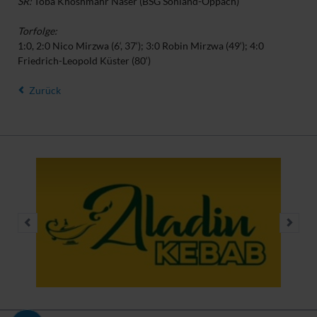
SR:
Toba Khoshmahr Naser (BSG Sohland-Oppach)
Torfolge:
1:0, 2:0 Nico Mirzwa (6‘, 37‘); 3:0 Robin Mirzwa (49‘); 4:0
Friedrich-Leopold Küster (80‘)
Zurück