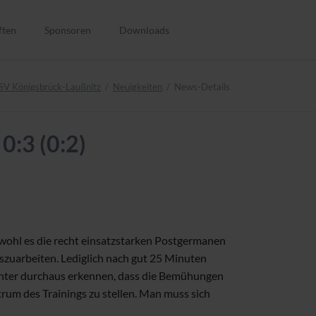
Navigation
überspringen
ften
Sponsoren
Downloads
SV Königsbrück-Laußnitz
Neuigkeiten
News-Details
n
0:3 (0:2)
nen
en
bwohl es die recht einsatzstarken Postgermanen
en
zuarbeiten. Lediglich nach gut 25 Minuten
n
bachter durchaus erkennen, dass die Bemühungen
trum des Trainings zu stellen. Man muss sich
n