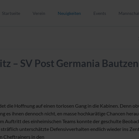
Startseite
Verein
Neuigkeiten
Events
Mannscha
Verein
1. Männer
Vorstand
2. Männer
Kinder- und Jugendschutz
Alte Herre
tz – SV Post Germania Bautzen 
Mitglied werden
A-Junioren
Trainer werden
B-Junioren
Schiedsrichter
C-Junioren
Spielstätten
C-Juniorin
Vereinsgeschichte
D1-Junior
ündet die Hoffnung auf einen torlosen Gang in die Kabinen. Denn o
ELER-Förderung
D2-Junior
ng es ihnen dennoch nicht, en masse hochkarätige Chancen heraus
Vereins-Shop
E1-Juniore
s. Im Auftritt des einheimischen Teams konnte der geschulte Beo
 sträflich unterschätzte Defensivverhalten endlich wieder ins Zen
E2-Juniore
n Cheftrainers in den