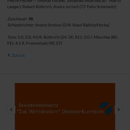
Pierre Fischer ‒ Thomas Förster, Johannes Moschke (67' Marco
Langer), Robert Rüthrich, Andre Jurisch (73' Felix Schönwitz)
Zuschauer
:
98
Schiedsrichter:
Andre Strelow (DJK Sokol Ralbitz/Horka)
Tore:
1:0, 2:0, 4:0 R. Rüthrich (24', 36', 81'); 3:0 J. Moschke (80',
FE); 4:1 R. Frommhold (90', ET)
Zurück