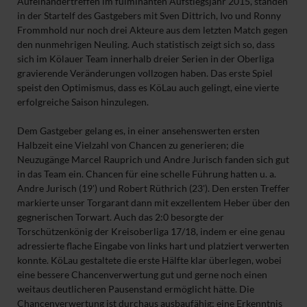
Aufeinandertreffen im fulminanten Aufstiegsjahr 2015, standen
in der Startelf des Gastgebers mit Sven Dittrich, Ivo und Ronny
Frommhold nur noch drei Akteure aus dem letzten Match gegen
den nunmehrigen Neuling. Auch statistisch zeigt sich so, dass
sich im Kölauer Team innerhalb dreier Serien in der Oberliga
gravierende Veränderungen vollzogen haben. Das erste Spiel
speist den Optimismus, dass es KöLau auch gelingt, eine vierte
erfolgreiche Saison hinzulegen.
Dem Gastgeber gelang es, in einer ansehenswerten ersten
Halbzeit eine Vielzahl von Chancen zu generieren; die
Neuzugänge Marcel Rauprich und Andre Jurisch fanden sich gut
in das Team ein. Chancen für eine schelle Führung hatten u. a.
Andre Jurisch (19') und Robert Rüthrich (23'). Den ersten Treffer
markierte unser Torgarant dann mit exzellentem Heber über den
gegnerischen Torwart. Auch das 2:0 besorgte der
Torschützenkönig der Kreisoberliga 17/18, indem er eine genau
adressierte flache Eingabe von links hart und platziert verwerten
konnte. KöLau gestaltete die erste Hälfte klar überlegen, wobei
eine bessere Chancenverwertung gut und gerne noch einen
weitaus deutlicheren Pausenstand ermöglicht hätte. Die
Chancenverwertung ist durchaus ausbaufähig; eine Erkenntnis