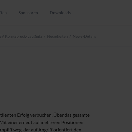
Navigation
überspringen
ften
Sponsoren
Downloads
SV Königsbrück-Laußnitz
Neuigkeiten
News-Details
n
nen
en
en
n
rdienten Erfolg verbuchen. Über das gesamte
 Mit einer erneut auf mehreren Positionen
n
fiff weg klar auf Angriff orientiert den