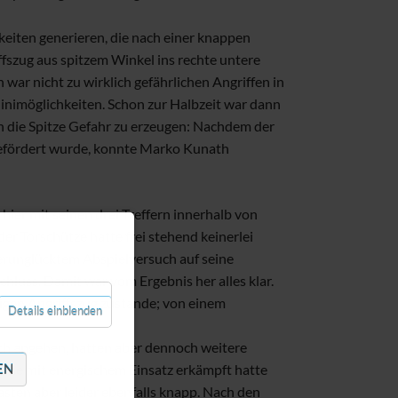
nnen
eiten generieren, die nach einer knappen
szug aus spitzem Winkel ins rechte untere
innen
ar nicht zu wirklich gefährlichen Angriffen in
Minimöglichkeiten. Schon zur Halbzeit war dann
in die Spitze Gefahr zu erzeugen: Nachdem der
befördert wurde, konnte Marko Kunath
ier mit seinen drei Treffern innerhalb von
er Torschütze hatte frei stehend keinerlei
verunglücktem Abspielversuch auf seine
chluss. Damit war vom Ergebnis her alles klar.
tigen Angriffszug zustande; von einem
Details einblenden
ich angehen, hatten aber dennoch weitere
EN
fahne mit energischem Einsatz erkämpft hatte
sten aber leider ebenfalls knapp. Nach den