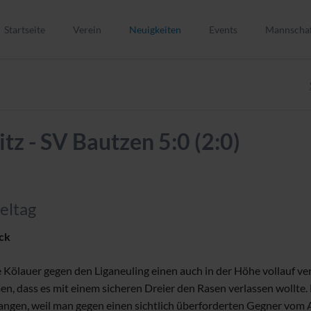
Startseite
Verein
Neuigkeiten
Events
Mannscha
Verein
1. Männer
Vorstand
2. Männer
Kinder- und Jugendschutz
Alte Herre
z - SV Bautzen 5:0 (2:0)
Mitglied werden
A-Junioren
Trainer werden
B-Junioren
Schiedsrichter
C-Junioren
Spielstätten
C-Juniorin
eltag
Vereinsgeschichte
D1-Junior
ick
ELER-Förderung
D2-Junior
Vereins-Shop
E1-Juniore
Kölauer gegen den Liganeuling einen auch in der Höhe vollauf ve
n, dass es mit einem sicheren Dreier den Rasen verlassen wollte.
E2-Juniore
gen, weil man gegen einen sichtlich überforderten Gegner vom Anp