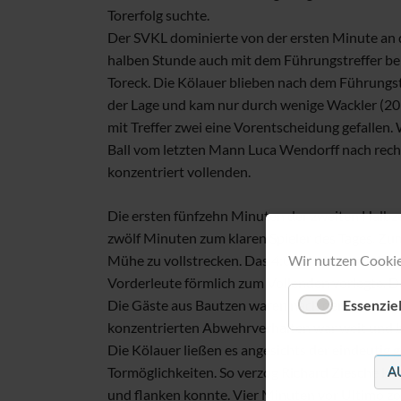
Torerfolg suchte.
Der SVKL dominierte von der ersten Minute an 
halben Stunde auch mit dem Führungstreffer be
Toreck. Die Kölauer blieben nach dem Führungst
der Lage und kam nur durch wenige Wackler (20',
mit Treffer zwei eine Vorentscheidung gefallen.
Ball vom letzten Mann Luca Wendorff nach rech
konzentriert vollenden.
Die ersten fünfzehn Minuten der zweiten Halbzei
zwölf Minuten zum klaren Spieler des Tages. Zum
Mühe zu vollstrecken. Das 4:0 geht klar auf di
Wir nutzen Cooki
Vorderleute förmlich zum Vollenden vorlegte. Der
Die Gäste aus Bautzen waren nach dem Dreifachs
Essenziel
konzentrierten Abwehrverhalten war weit und br
Die Kölauer ließen es angesichts der eindeutig
A
Tormöglichkeiten. So verzog Richard Ziesche kn
und flanken konnte. Vier Minuten vor Ultimo zo