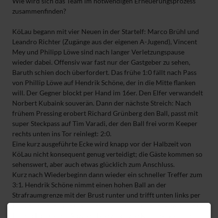
Wie wird sich das Team im notwendigen Erneuerungsprozess
zusammenfinden?
KöLau begann mit vier Neuen in der Startelf: Marco Brühl und
Leandro Richter (Zugänge aus der eigenen A-Jugend), Vincent
Mey und Philipp Löwe sind nach langer Verletzungspause
wieder dabei. Offensiv war fast nur der Gastgeber zu sehen,
Baruth schien doch überfordert. Das frühe 1:0 fällt nach Pass
von Phillip Löwe auf Hendrik Schöne, der in die Mitte flanken
will. Der Gegner blockt per Hand im 16er. Den Elfer verwandelt
Norbert Kubaink souverän. Dann der nächste Streich: Nach
frühem Pressing erobert Richard Grünberg den Ball, passt mit
super Steckpass auf Tim Varadi, der den Ball frei vorm Keeper
rechts unten ins Tor reinlegt: 2:0.
Eine kurz ausgeführte Ecke wird knapp vor der Halbzeit von
KöLau nicht konsequent genug verteidigt; die Gäste kommen so
sehenswert, aber auch etwas glücklich zum Anschluss.
Kurz nach Wiederbeginn dann wieder ein schneller Treffer zum
3:1. Hendrik Schöne nimmt einen hohen Ball an der
Strafraumgrenze mit der Brust runter und trifft unten links per
Dropkick sehenswert. Schließlich überläuft der eingewechselte
Franco Förster die Abwehr. Den zu kurzen Klärungsversuch