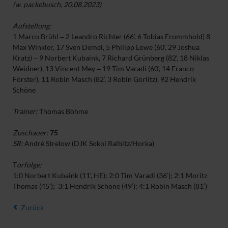
(w. packebusch, 20.08.2023
)
Aufstellung:
1 Marco Brühl ‒ 2 Leandro Richter (66‘, 6 Tobias Frommhold) 8
Max Winkler, 17 Sven Demel, 5 Philipp Löwe (60‘, 29 Joshua
Kratz) ‒ 9 Norbert Kubaink, 7 Richard Grünberg (82‘, 18 Niklas
Weidner), 13 Vincent Mey ‒ 19 Tim Varadi (60‘, 14 Franco
Förster), 11 Robin Masch (82‘, 3 Robin Görlitz), 92 Hendrik
Schöne
Trainer:
Thomas Böhme
Zuschauer:
75
SR:
André Strelow (DJK Sokol Ralbitz/Horka)
T
orfolge:
1:0 Norbert Kubaink (11‘, HE); 2:0 Tim Varadi (36‘); 2:1 Moritz
Thomas (45‘); 3:1 Hendrik Schöne (49‘); 4:1 Robin Masch (81‘)
Zurück