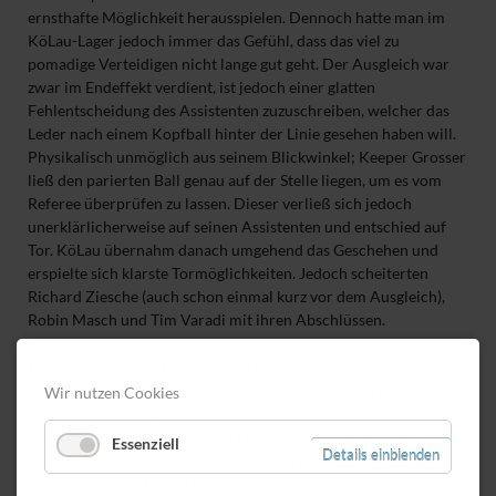
ernsthafte Möglichkeit herausspielen. Dennoch hatte man im
KöLau-Lager jedoch immer das Gefühl, dass das viel zu
pomadige Verteidigen nicht lange gut geht. Der Ausgleich war
zwar im Endeffekt verdient, ist jedoch einer glatten
Fehlentscheidung des Assistenten zuzuschreiben, welcher das
Leder nach einem Kopfball hinter der Linie gesehen haben will.
Physikalisch unmöglich aus seinem Blickwinkel; Keeper Grosser
ließ den parierten Ball genau auf der Stelle liegen, um es vom
Referee überprüfen zu lassen. Dieser verließ sich jedoch
unerklärlicherweise auf seinen Assistenten und entschied auf
Tor. KöLau übernahm danach umgehend das Geschehen und
erspielte sich klarste Tormöglichkeiten. Jedoch scheiterten
Richard Ziesche (auch schon einmal kurz vor dem Ausgleich),
Robin Masch und Tim Varadi mit ihren Abschlüssen.
Die zweite Hälfte ist sehr schnell umrissen. Das Spiel wurde
immer unansehnlicher und hektischer, Torchancen gab es auf
Wir nutzen Cookies
beiden Seiten nun gar nicht mehr zu sehen. Immer wieder wurde
das Spiel unterbrochen, da die Foulspiele an Intensität und
Essenziell
Details einblenden
„Qualität“ zunahmen. KöLau kam damit gar nicht mehr klar und
fand keinerlei Mittel, sich gegen diese Art „Fußball“ zu wehren.