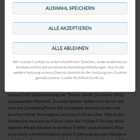
Völlig unnötig fing man sich dann noch den zweiten
AUSWAHL SPEICHERN
Gegentreffer ein, als der Burkauer Stürmer in aller Seelenruhe
und völlig freistehend einen Kopfball sehenswert im Eck
versenkte. KöLau ging „all in“ – stellte taktisch um und drängte
ALLE AKZEPTIEREN
den Gastgeber, der alsbald durch Platzverweis dezimiert war, in
dessen Hälfte. Leider stellte man sich da nicht besonders clever
an und versuchte es brachial mit Spiel durch die engmaschige
ALLE ABLEHNEN
Mitte, viel zu selten wurde dabei die Breite des Spielfeldes
genutzt. Die einzige klare Chance auf den Ausgleich hatte dann
Marcel Rauprich kurz vor Ultimo, die er jedoch recht kläglich
Wir nutzen Cookies zu unterschiedlichen Zwecken, unter anderem zur
Analyse und für personalisierte Marketing-Mitteilungen. Durch die
vergab.
weitere Nutzung unseres Diensts stimmst du der Nutzung von Cookies
gemäß unserer Cookie-Richtlinie (Link) zu.
Die Enttäuschung im KöLau Lager war und ist groß, nach dem
Auswärtsauftritt im Derby in Großnaundorf war dies sicher die
schwächste Saisonleistung des Teams. Leider zu einem völlig
unpassenden Moment. Zu viele Spieler ließen sich durch die
enorme Zweikampfhärte der Gastgeber beeindrucken und
konnten daher ihre eigene Leistung nicht abrufen. Wie in der
Vorwoche verpasst es KöLau nach der frühen Führung seine
eigenen Möglichkeiten in weitere Treffer umzumünzen. Man
muss jetzt schnellstmöglich diese Erfahrung aus den Kleidern