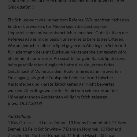
schütteln, alles sortieren und sich wieder neu motivieren. Viel
Glück dafür!!!
Ein Schlusswort wie immer zum Referee. Wir möchten nicht den
Eindruck erwecken, für Niederlagen die Leistung des
Unparteiischen mitverantwortlich zu machen. Gute Kritiken der
Referees gab es in der Saison unsererseits bereits des Öfteren.
Warum jedoch zu diesem Spiel gegen den Abstieg ein Schiri mit
für jedermann bekannt Burkauer Vergangenheit angesetzt wird,
bleibt nicht nur unserer Presseabteilung ein Rätsel. Spätestens
beim geschilderten Ausgleich hatte dies ein „erstes fades
Geschmäckle“. Völlig aus dem Ruder ging es dann im zweiten
Durchgang, als grobe Foulspiele beiderseits mit falscher
Kartonfarbe und klarste Tätlichkeiten gar nicht bewertet
wurden. Allerdings wurde der Schiri von seinen nie auf der
Höhe agierenden Assistenten völlig im Stich gelassen…
(hwp, 18.11.2019)
Aufstellung:
1 Kay Grosser ‒ 4 Lucas Döhne, 13 Ronny Frommhold, 17 Sven
Demel, 12 Felix Schönwitz ‒ 7 Damian Hommel, 10 Richard
Ziesche (65', Norbert Kubaink), 11 Robin Masch, 33 Luca