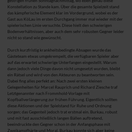
gestrigen frühen Sonntagnachmittag, wo eben genau diese
Konstellation zu Stande kam. Über die gesamte Spielzeit stand
das kämpferische Element klar im Vordergrund, wobei es der
Gast aus KöLau im ersten Durchgang immer mal wieder mit der
spielerischen Linie versuchte. Diese hielt den schwierigen
Bodenverhältnissen, aber auch dem sehr robusten Gegner leider
nicht so stand wie gewünscht.
Durch kurzfristig krankheitsbedingte Absagen wurde das
Gästeteam etwas umgekrempelt, die verfügbaren Spieler aber
auf das erwartet schwierige Unterfangen eingestellt. Warum
dann jedoch viele Dinge davon nicht umgesetzt wurden, bleibt
ein Rätsel und wird von den Akteuren zu beantworten sein.
Dabei fing alles perfekt an: Nach zwei ersten kleinen
Gelegenheiten für Marcel Rauprich und Richard Ziesche traf
Letztgenannter nach Frommhold-Vorlage mit
Kopfballverlängerung zur frühen Führung. Eigentlich sollten
diese Aktionen und der Spielstand für Ruhe und Ordnung
sorgen; das Gegenteil jedoch trat erstmal ein. Burkau, robust
und mit fast ausschließlich langen Bällen auftretend,
beeindruckte den Gegner schon in der Anfangsphase mit
Zweikampfhärte und Moral. Burkau konnte sich aber keine