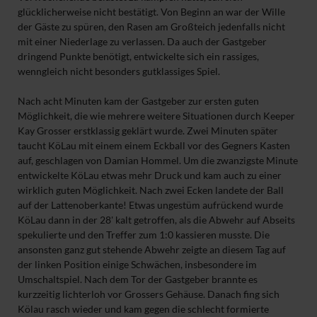
glücklicherweise nicht bestätigt. Von Beginn an war der Wille
der Gäste zu spüren, den Rasen am Großteich jedenfalls nicht
mit einer Niederlage zu verlassen. Da auch der Gastgeber
dringend Punkte benötigt, entwickelte sich ein rassiges,
wenngleich nicht besonders gutklassiges Spiel.
Nach acht Minuten kam der Gastgeber zur ersten guten
Möglichkeit, die wie mehrere weitere Situationen durch Keeper
Kay Grosser erstklassig geklärt wurde. Zwei Minuten später
taucht KöLau mit einem einem Eckball vor des Gegners Kasten
auf, geschlagen von Damian Hommel. Um die zwanzigste Minute
entwickelte KöLau etwas mehr Druck und kam auch zu einer
wirklich guten Möglichkeit. Nach zwei Ecken landete der Ball
auf der Lattenoberkante! Etwas ungestüm aufrückend wurde
KöLau dann in der 28' kalt getroffen, als die Abwehr auf Abseits
spekulierte und den Treffer zum 1:0 kassieren musste. Die
ansonsten ganz gut stehende Abwehr zeigte an diesem Tag auf
der linken Position einige Schwächen, insbesondere im
Umschaltspiel. Nach dem Tor der Gastgeber brannte es
kurzzeitig lichterloh vor Grossers Gehäuse. Danach fing sich
Kölau rasch wieder und kam gegen die schlecht formierte