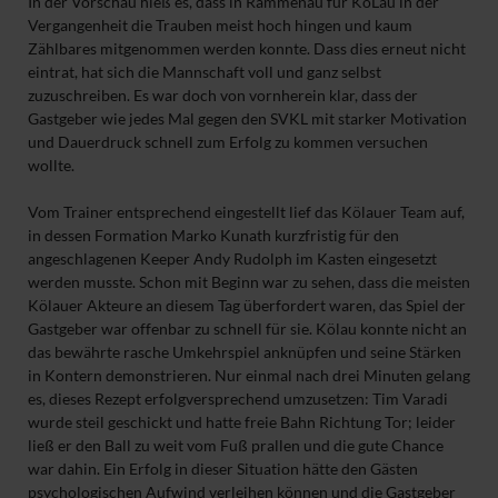
In der Vorschau hieß es, dass in Rammenau für KöLau in der
Vergangenheit die Trauben meist hoch hingen und kaum
Zählbares mitgenommen werden konnte. Dass dies erneut nicht
eintrat, hat sich die Mannschaft voll und ganz selbst
zuzuschreiben. Es war doch von vornherein klar, dass der
Gastgeber wie jedes Mal gegen den SVKL mit starker Motivation
und Dauerdruck schnell zum Erfolg zu kommen versuchen
wollte.
Vom Trainer entsprechend eingestellt lief das Kölauer Team auf,
in dessen Formation Marko Kunath kurzfristig für den
angeschlagenen Keeper Andy Rudolph im Kasten eingesetzt
werden musste. Schon mit Beginn war zu sehen, dass die meisten
Kölauer Akteure an diesem Tag überfordert waren, das Spiel der
Gastgeber war offenbar zu schnell für sie. Kölau konnte nicht an
das bewährte rasche Umkehrspiel anknüpfen und seine Stärken
in Kontern demonstrieren. Nur einmal nach drei Minuten gelang
es, dieses Rezept erfolgversprechend umzusetzen: Tim Varadi
wurde steil geschickt und hatte freie Bahn Richtung Tor; leider
ließ er den Ball zu weit vom Fuß prallen und die gute Chance
war dahin. Ein Erfolg in dieser Situation hätte den Gästen
psychologischen Aufwind verleihen können und die Gastgeber