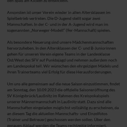
den Spaß am Kicken zu entwickeln.
Ansonsten ist unser Verein wieder in allen Altersklassen im
Spielbetrieb vertreten. Die D-Jugend stellt sogar zwei
Mannschaften. In der C- und in der A-Jugend wird man im
sogenannten „Norweger-Modell“ (9er-Mannschaft) spielen.
Als besondere Neuerung sind unsere Mädchenmannschaften
hervorzuheben. In den Altersklassen der C- und B-Juniorinnen
gehen für unseren Verein eigene Teams in der Landesklasse
Ost/West des SFV auf Punktejagd und nehmen außerdem noch
am Landespokal teil. Wir wünschen den ehrgeizigen Mädels und
ihren Trainerteams viel Erfolg für diese Herausforderungen.
Um uns alle gemeinsam auf die neue Saison einzustimmen, findet
am Sonntag, den 10.09.2023 die offizielle Saisoneröffnung des
SV Königsbrück/Laußnitz im Rahmen des Kreispokalspiels
unserer Männermannschaft in Laußnitz statt. Dazu sind alle
Mannschaften eingeladen möglichst vollzählig zu erscheinen, da
an diesem Tag die aktuellen Mannschafts- und Einzelfotos
(Trainer und Betreuer) geschossen werden sollen. Über den
genauen Ablauf werden die Teams rechtzeitig informiert.