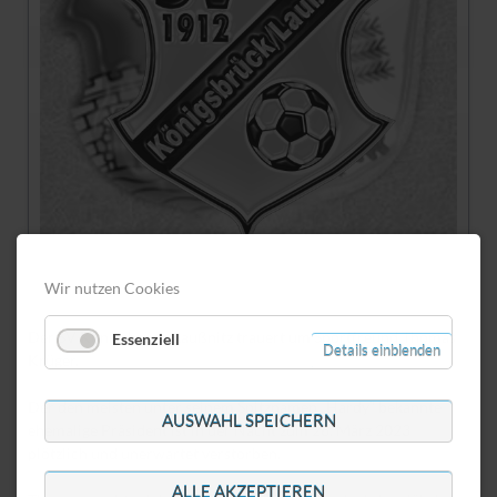
Wir nutzen Cookies
Der SV Königsbrück/Laußnitz trauert um Sportfreund Thomas
Essenziell
Details einblenden
Krüger.
Der den meisten unter seinem Spitznamen „Hardy“ bekannte
AUSWAHL SPEICHERN
ehemalige Präsident ist in der Nacht zum 28. März 2023
plötzlich und unerwartet verstorben.
ALLE AKZEPTIEREN