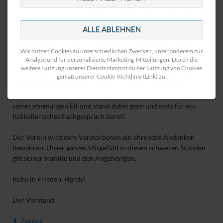
Thomas machte sich sowohl als Spieler als auch als langjähriger
Trainer der ersten Männermannschaft des Vereins einen Namen.
Später wirkte er unter Präsident Dietmar Löwe im Vorstand mit,
ALLE ABLEHNEN
ehe er im Jahr 2003 selbst das höchste Ehrenamt im Verein
übernahm und bis 2011 prägend und verdienstvoll ausfüllte.
Wir nutzen Cookies zu unterschiedlichen Zwecken, unter anderem zur
In der Saison 2014/15 unterstützte er die erste
Analyse und für personalisierte Marketing-Mitteilungen. Durch die
Männermannschaft er noch einmal als Co-Trainer neben
weitere Nutzung unseres Diensts stimmst du der Nutzung von Cookies
Thomas Löwe und trug damit seinen Anteil an Meisterschaft,
gemäß unserer Cookie-Richtlinie (Link) zu.
Aufstieg und Pokalfinale in diesem Jahr bei. Noch bis vor
kurzem war er auch regelmäßiger Gast bei den Heimspielen
seiner ehemaligen Elf und stand dabei gern und stets für ein
fußballerisches Fachgespräch bereit.
Der Verein wird dem Verstorbenen ein ehrendes Andenken
bewahren. Unser ganzes Mitgefühl in diesen schweren Stunden
gilt seiner Familie und den Angehörigen.
Ruhe in Frieden, Hardy!
Der Vorstand
Zurück