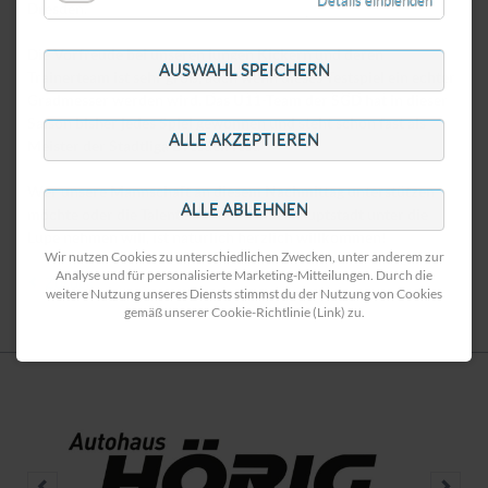
Details einblenden
Dresden.
Die Vorfreude bei unseren jungen Kickern und deren
AUSWAHL SPEICHERN
Trainerteam ist sehr groß, auch wenn dieses Testspiel ein echter
Gradmesser werden wird. Das U11-Team der SGD hat in dieser
Saison bisher jedes Spiel gewonnen und steht schon fast als
ALLE AKZEPTIEREN
Meister der Stadtliga Dresden fest.
Wer unsere Mannschaft an diesem Nachmittag unterstützen
ALLE ABLEHNEN
möchte oder die Talente aus der Landeshauptstadt unter die
Lupe nehmen will, ist natürlich herzlich willkommen!
Wir nutzen Cookies zu unterschiedlichen Zwecken, unter anderem zur
Analyse und für personalisierte Marketing-Mitteilungen. Durch die
Zurück
weitere Nutzung unseres Diensts stimmst du der Nutzung von Cookies
gemäß unserer Cookie-Richtlinie (Link) zu.